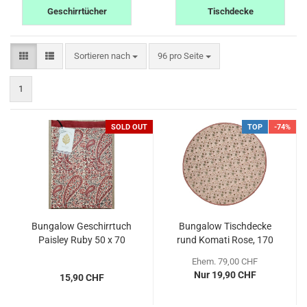
Geschirrtücher
Tischdecke
Sortieren nach
pro Seite
Sortieren nach
96 pro Seite
1
SOLD OUT
TOP
-74%
Bungalow Geschirrtuch
Bungalow Tischdecke
Paisley Ruby 50 x 70
rund Komati Rose, 170
cm
cm
Ehem. 79,00 CHF
Nur 19,90 CHF
15,90 CHF