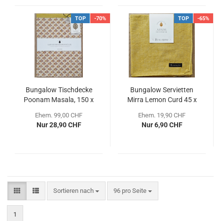
TOP
-70%
TOP
-65%
Bungalow Tischdecke
Bungalow Servietten
Poonam Masala, 150 x
Mirra Lemon Curd 45 x
250 cm
45 cm, 4 Stk.
Ehem. 99,00 CHF
Ehem. 19,90 CHF
Nur 28,90 CHF
Nur 6,90 CHF
Sortieren nach
pro Seite
Sortieren nach
96 pro Seite
1