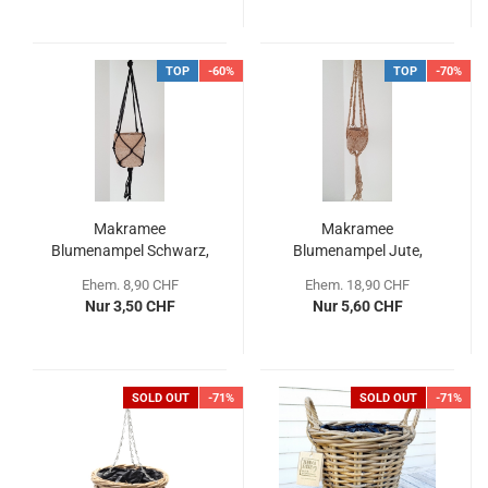
TOP
-60%
TOP
-70%
Makramee
Makramee
Blumenampel Schwarz,
Blumenampel Jute,
90cm
120cm mit Metallring
Ehem. 8,90 CHF
Ehem. 18,90 CHF
Nur 3,50 CHF
Nur 5,60 CHF
SOLD OUT
-71%
SOLD OUT
-71%