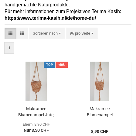
handgemachte Naturprodukte.
Für mehr Informationen zum Projekt von Terima Kasih:
https://www.terima-kasih.nl/de/home-du/
Sortieren nach
pro Seite
Sortieren nach
96 pro Seite
1
TOP
-60%
Makramee
Makramee
Blumenampel Jute,
Blumenampel
90cm
Baumwolle, 90cm
Ehem. 8,90 CHF
Nur 3,50 CHF
8,90 CHF