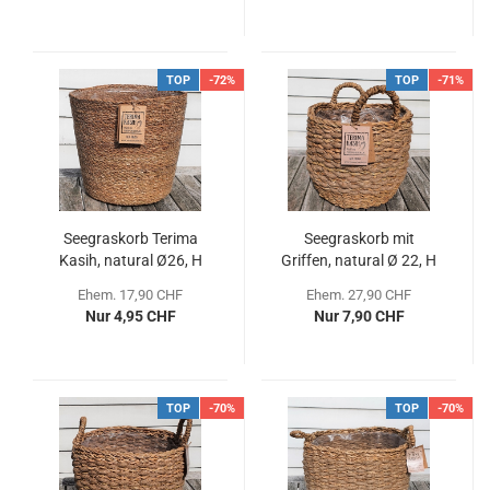
TOP
-72%
TOP
-71%
Seegraskorb Terima
Seegraskorb mit
Kasih, natural Ø26, H
Griffen, natural Ø 22, H
24 cm
20 cm
Ehem. 17,90 CHF
Ehem. 27,90 CHF
Nur 4,95 CHF
Nur 7,90 CHF
TOP
-70%
TOP
-70%