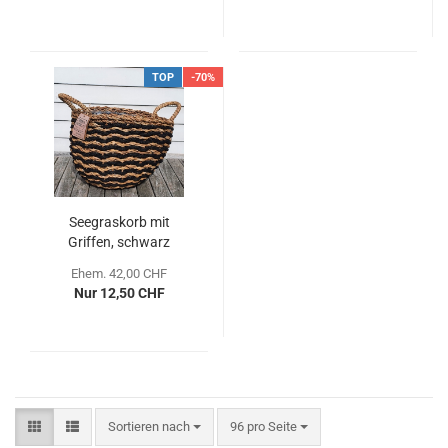
TOP
-70%
Seegraskorb mit
Griffen, schwarz
natural Ø 35, H 27 cm
Ehem. 42,00 CHF
Nur 12,50 CHF
Sortieren nach
pro Seite
Sortieren nach
96 pro Seite