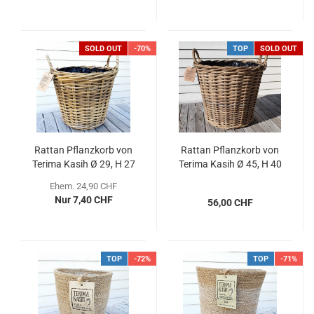
SOLD OUT
-70%
TOP
SOLD OUT
Rattan Pflanzkorb von
Rattan Pflanzkorb von
Terima Kasih Ø 29, H 27
Terima Kasih Ø 45, H 40
cm
cm
Ehem. 24,90 CHF
Nur 7,40 CHF
56,00 CHF
TOP
-72%
TOP
-71%