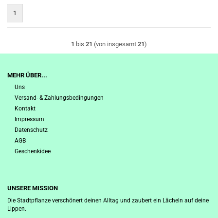
1
1
bis
21
(von insgesamt
21
)
MEHR ÜBER...
Uns
Versand- & Zahlungsbedingungen
Kontakt
Impressum
Datenschutz
AGB
Geschenkidee
UNSERE MISSION
Die Stadtpflanze verschönert deinen Alltag und zaubert ein Lächeln auf deine
Lippen.