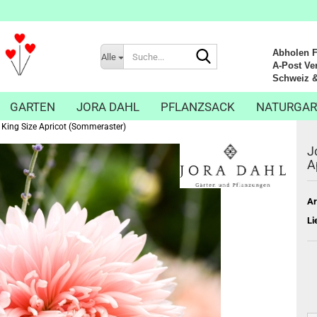
Suche...
Abholen Fr
Alle
A-Post Ver
Schweiz & Li
GARTEN
JORA DAHL
PFLANZSACK
NATURGAR
 King Size Apricot (Sommeraster)
J
A
Ar
Li