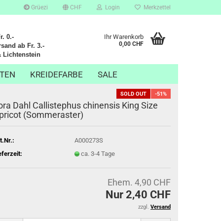
Grüezi
CHF
Login
Merkzettel
. 0.-
Ihr Warenkorb
0,00 CHF
sand ab Fr. 3.-
chtenstein
TEN
KREIDEFARBE
SALE
SOLD OUT
-51%
ora Dahl Callistephus chinensis King Size
pricot (Sommeraster)
t.Nr.:
A000273S
eferzeit:
ca. 3-4 Tage
Ehem. 4,90 CHF
Nur 2,40 CHF
zzgl.
Versand