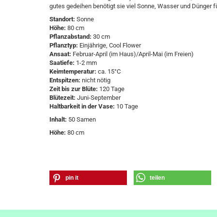
gutes gedeihen benötigt sie viel Sonne, Wasser und Dünger 
Standort:
Sonne
Höhe:
80 cm
Pflanzabstand:
30 cm
Pflanztyp:
Einjährige, Cool Flower
Ansaat:
Februar-April (im Haus)/April-Mai (im Freien)
Saatiefe:
1-2 mm
Keimtemperatur:
ca. 15°C
Entspitzen:
nicht nötig
Zeit bis zur Blüte:
120 Tage
Blütezeit:
Juni-September
Haltbarkeit in der Vase:
10 Tage
Inhalt:
50 Samen
Höhe:
80 cm
pin it
teilen