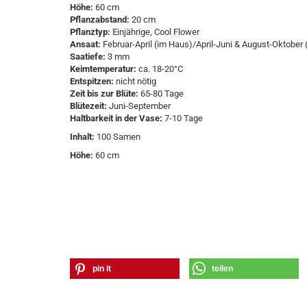
Höhe:
60 cm
Pflanzabstand:
20 cm
Pflanztyp:
Einjährige, Cool Flower
Ansaat:
Februar-April (im Haus)/April-Juni & August-Oktober 
Saatiefe:
3 mm
Keimtemperatur:
ca. 18-20°C
Entspitzen:
nicht nötig
Zeit bis zur Blüte:
65-80 Tage
Blütezeit:
Juni-September
Haltbarkeit in der Vase:
7-10 Tage
Inhalt:
100 Samen
Höhe:
60 cm
pin it
teilen