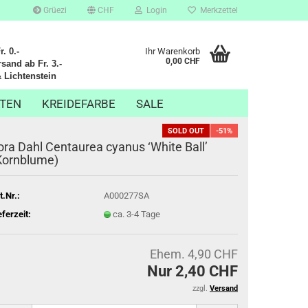
Grüezi
CHF
Login
Merkzettel
. 0.-
Ihr Warenkorb
0,00 CHF
sand ab Fr. 3.-
chtenstein
TEN
KREIDEFARBE
SALE
SOLD OUT
-51%
ora Dahl Centaurea cyanus ‘White Ball’
Kornblume)
t.Nr.:
A000277SA
eferzeit:
ca. 3-4 Tage
Ehem. 4,90 CHF
Nur 2,40 CHF
zzgl.
Versand