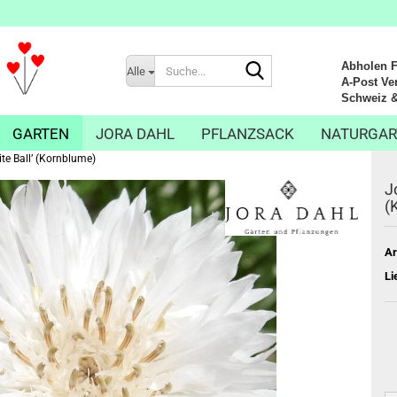
Suche...
Abholen Fr
Alle
A-Post Ver
Schweiz & Li
GARTEN
JORA DAHL
PFLANZSACK
NATURGAR
te Ball’ (Kornblume)
J
(
Ar
Li