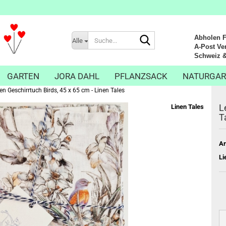
Suche...
Abholen Fr
Alle
A-Post Ver
Schweiz & Li
GARTEN
JORA DAHL
PFLANZSACK
NATURGAR
en Geschirrtuch Birds, 45 x 65 cm - Linen Tales
L
Linen Tales
T
Ar
Li