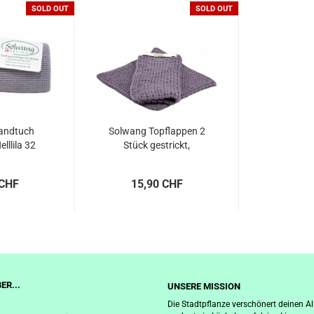
SOLD OUT
SOLD OUT
andtuch
Solwang Topflappen 2
lllila 32
Stück gestrickt,
staubig...
 CHF
15,90 CHF
ER...
UNSERE MISSION
Die Stadtpflanze verschönert deinen Al