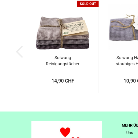
SOLD OUT
Solwang
Solwang H
Reinigungstücher
staubiges He
gestrickt, staubig...
x...
14,90 CHF
10,90
MEHR ÜB
Uns