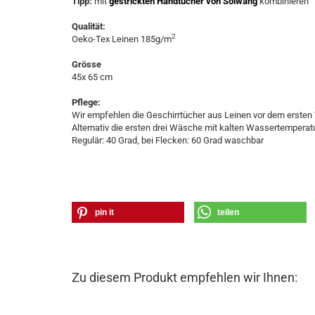
Tipp:
mit
gestrickten Handtücher von Solwang
kombinieren
Qualität:
2
Oeko-Tex Leinen 185g/m
Grösse
45x 65 cm
Pflege:
Wir empfehlen die Geschirrtücher aus Leinen vor dem erste
Alternativ die ersten drei Wäsche mit kalten Wassertempera
Regulär: 40 Grad, bei Flecken: 60 Grad waschbar
pin it
teilen
Zu diesem Produkt empfehlen wir Ihnen: