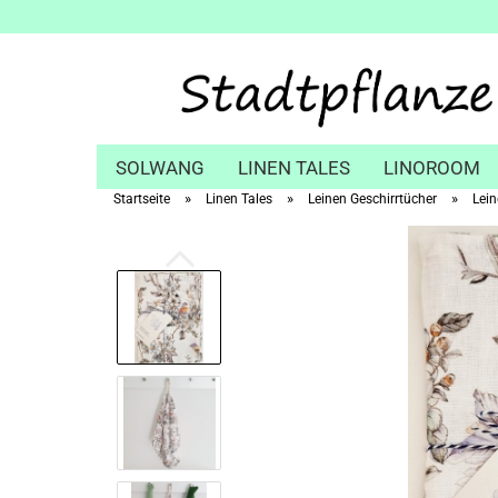
SOLWANG
LINEN TALES
LINOROOM
»
»
»
Startseite
Linen Tales
Leinen Geschirrtücher
Lein