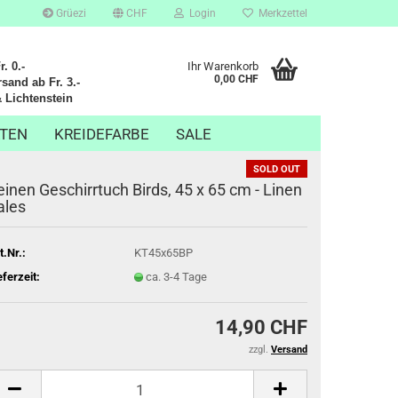
Grüezi
CHF
Login
Merkzettel
. 0.-
Ihr Warenkorb
0,00 CHF
sand ab Fr. 3.-
chtenstein
TEN
KREIDEFARBE
SALE
SOLD OUT
einen Geschirrtuch Birds, 45 x 65 cm - Linen
ales
t.Nr.:
KT45x65BP
eferzeit:
ca. 3-4 Tage
14,90 CHF
zzgl.
Versand