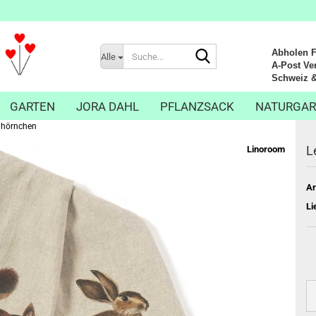
Suche...
Abholen Fr
Alle
A-Post Ver
Schweiz & Li
GARTEN
JORA DAHL
PFLANZSACK
NATURGAR
hhörnchen
L
Linoroom
Ar
Li