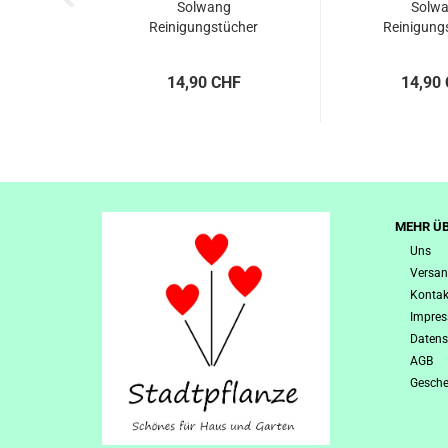
Solwang
Solw
Reinigungstücher
Reinigung
gestrickt,
gestrickt, M
Schokolade...
14,90 CHF
14,90
MEHR ÜB
Uns
Versan
Kontak
Impre
Datens
AGB
Gesche