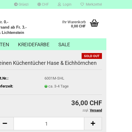
Grüezi
CHF
Login
Merkzettel
. 0.-
Ihr Warenkorb
0,00 CHF
sand ab Fr. 3.-
chtenstein
TEN
KREIDEFARBE
SALE
SOLD OUT
einen Küchentücher Hase & Eichhörnchen
t.Nr.:
6001M-SHL
eferzeit:
ca. 3-4 Tage
36,00 CHF
zzgl.
Versand