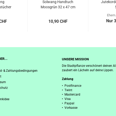
ang
Solwang Handtuch
Jutekord
stücher
Moosgrün 32 x 47 cm
oosgrün...
Ehem.
Nur 
 CHF
10,90 CHF
ER...
UNSERE MISSION
Die Stadtpflanze verschönert deinen Al
zaubert ein Lächeln auf deine Lippen.
d- & Zahlungsbedingungen
t
Zahlung
ssum
• Postfinance
chutz
• Twint
• Mastercard
• Visa
nkidee
• Paypal
• Vorkasse