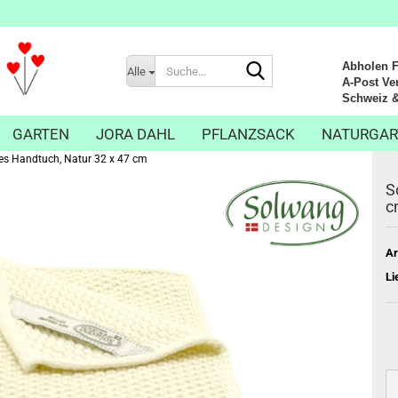
Suche...
Abholen Fr
Alle
A-Post Ver
Schweiz & Li
GARTEN
JORA DAHL
PFLANZSACK
NATURGAR
es Handtuch, Natur 32 x 47 cm
S
c
Ar
Li