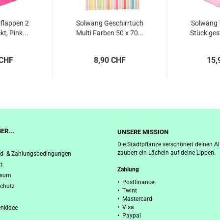
flappen 2
Solwang Geschirrtuch
Solwang 
kt, Pink...
Multi Farben 50 x 70...
Stück gest
 CHF
8,90 CHF
15,
ER...
UNSERE MISSION
Die Stadtpflanze verschönert deinen Al
zaubert ein Lächeln auf deine Lippen.
d- & Zahlungsbedingungen
t
Zahlung
ssum
• Postfinance
chutz
• Twint
• Mastercard
• Visa
nkidee
• Paypal