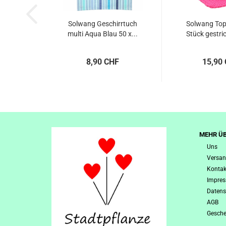
Solwang Geschirrtuch
Solwang Top
multi Aqua Blau 50 x...
Stück gestric
8,90 CHF
15,90
MEHR ÜB
Uns
Versan
Kontak
Impre
Datens
AGB
Gesche