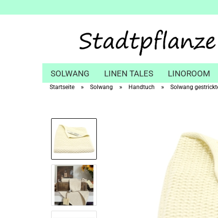
SOLWANG
LINEN TALES
LINOROOM
»
»
»
Startseite
Solwang
Handtuch
Solwang gestrickt