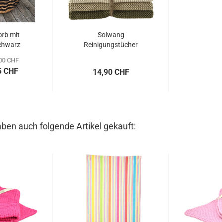
rb mit
Solwang
schwarz
Reinigungstücher
l...
gestrickt, Natur-Oliv...
00 CHF
5 CHF
14,90 CHF
aben auch folgende Artikel gekauft: