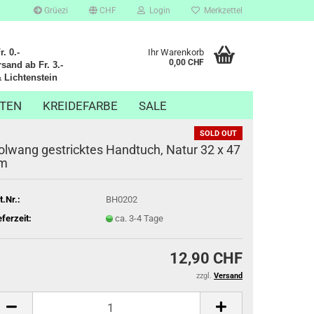
Grüezi
CHF
Login
Merkzettel
. 0.-
Ihr Warenkorb
0,00 CHF
sand ab Fr. 3.-
chtenstein
TEN
KREIDEFARBE
SALE
SOLD OUT
olwang gestricktes Handtuch, Natur 32 x 47
m
t.Nr.:
BH0202
eferzeit:
ca. 3-4 Tage
12,90 CHF
zzgl.
Versand