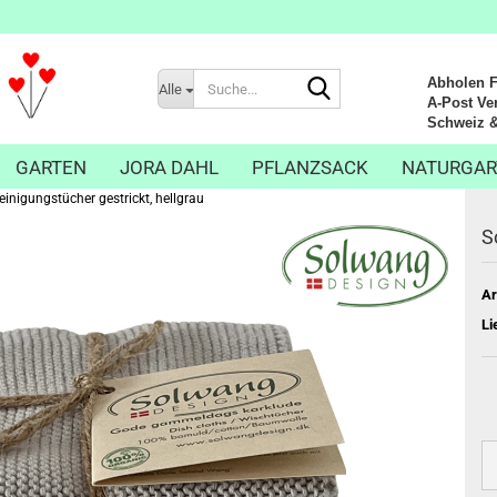
Suche...
Abholen Fr
Alle
A-Post Ver
Schweiz & Li
GARTEN
JORA DAHL
PFLANZSACK
NATURGAR
inigungstücher gestrickt, hellgrau
S
Ar
Li