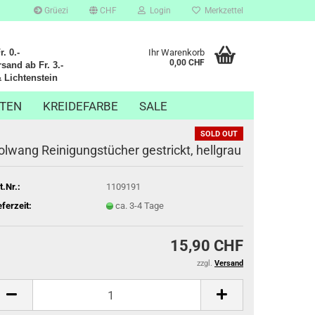
Grüezi
CHF
Login
Merkzettel
. 0.-
Ihr Warenkorb
0,00 CHF
sand ab Fr. 3.-
chtenstein
TEN
KREIDEFARBE
SALE
SOLD OUT
olwang Reinigungstücher gestrickt, hellgrau
t.Nr.:
1109191
eferzeit:
ca. 3-4 Tage
15,90 CHF
zzgl.
Versand