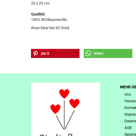
25 x 25 cm.
Qualität:
100% BIOBaumwolle.
Waschbar bei 60 Grad.
pin it
teilen
MEHR ÜB
Uns
Versan
Kontak
Impre
Datens
AGB
Gesche