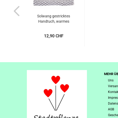
Solwang gestricktes
Handtuch, warmes
Grau...
12,90 CHF
MEHR ÜB
Uns
Versan
Kontak
Impre
Datens
AGB
Gesche