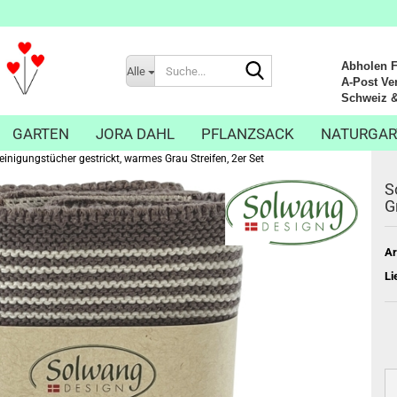
Suche...
Abholen Fr
Alle
A-Post Ver
Schweiz & Li
GARTEN
JORA DAHL
PFLANZSACK
NATURGAR
inigungstücher gestrickt, warmes Grau Streifen, 2er Set
S
G
Ar
Li