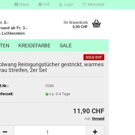
Grüezi
CHF
Login
Merkzettel
. 0.-
Ihr Warenkorb
0,00 CHF
sand ab Fr. 3.-
chtenstein
TEN
KREIDEFARBE
SALE
SOLD OUT
olwang Reinigungstücher gestrickt, warmes
rau Streifen, 2er Set
t.Nr.:
0286
eferzeit:
ca. 3-4 Tage
11,90 CHF
zzgl.
Versand