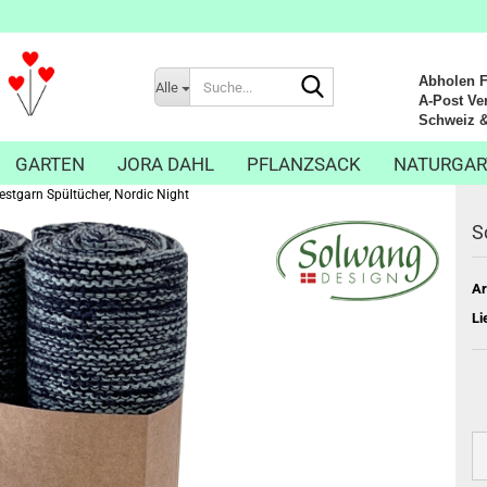
Suche...
Abholen Fr
Alle
A-Post Ver
Schweiz & Li
GARTEN
JORA DAHL
PFLANZSACK
NATURGAR
stgarn Spültücher, Nordic Night
S
Ar
Li