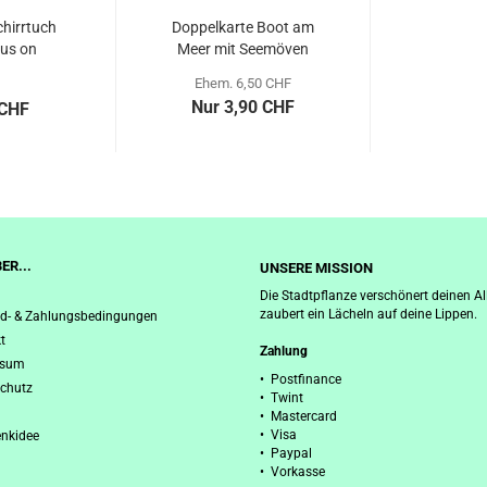
hirrtuch
Doppelkarte Boot am
us on
Meer mit Seemöven
,...
Ehem. 6,50 CHF
Nur 3,90 CHF
 CHF
ER...
UNSERE MISSION
Die Stadtpflanze verschönert deinen Al
zaubert ein Lächeln auf deine Lippen.
d- & Zahlungsbedingungen
t
Zahlung
ssum
• Postfinance
chutz
• Twint
• Mastercard
• Visa
nkidee
• Paypal
• Vorkasse