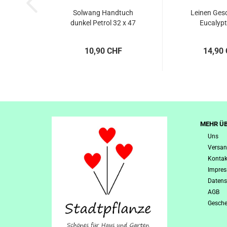
Solwang Handtuch
Leinen Gesc
dunkel Petrol 32 x 47
Eucalypt
cm...
Natural
10,90 CHF
14,90
MEHR ÜB
Uns
Versan
Kontak
Impre
Datens
AGB
Gesche