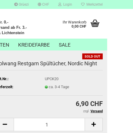
Grüezi
CHF
Login
Merkzettel
. 0.-
Ihr Warenkorb
0,00 CHF
sand ab Fr. 3.-
chtenstein
TEN
KREIDEFARBE
SALE
SOLD OUT
olwang Restgarn Spültücher, Nordic Night
t.Nr.:
UPCK20
eferzeit:
ca. 3-4 Tage
6,90 CHF
zzgl.
Versand