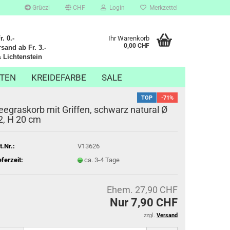
Grüezi
CHF
Login
Merkzettel
. 0.-
Ihr Warenkorb
0,00 CHF
sand ab Fr. 3.-
chtenstein
TEN
KREIDEFARBE
SALE
TOP
-71%
eegraskorb mit Griffen, schwarz natural Ø
2, H 20 cm
t.Nr.:
V13626
eferzeit:
ca. 3-4 Tage
Ehem. 27,90 CHF
Nur 7,90 CHF
zzgl.
Versand