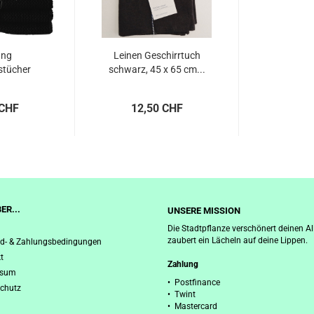
ang
Leinen Geschirrtuch
stücher
schwarz, 45 x 65 cm...
chwarz...
 CHF
12,50 CHF
ER...
UNSERE MISSION
Die Stadtpflanze verschönert deinen Al
zaubert ein Lächeln auf deine Lippen.
d- & Zahlungsbedingungen
t
Zahlung
ssum
• Postfinance
chutz
• Twint
• Mastercard