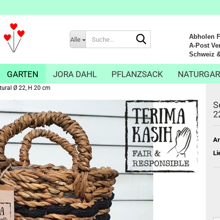
Suche...
Abholen Fr
Alle
A-Post Ver
Schweiz & Li
GARTEN
JORA DAHL
PFLANZSACK
NATURGAR
tural Ø 22, H 20 cm
S
2
Ar
Li