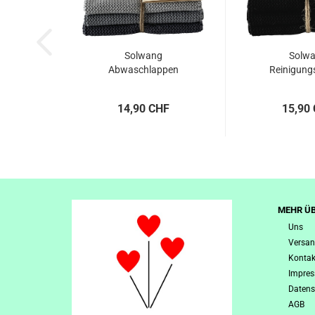
Solwang
Solw
Abwaschlappen
Reinigung
gestrickt, hell grau,...
gestrickt, s
14,90 CHF
15,90
MEHR ÜB
Uns
Versan
Kontak
Impre
Datens
AGB