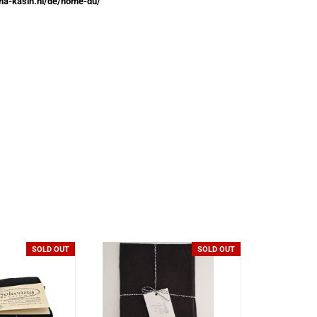
ma-kasih.nl/de/home-du/
SOLD OUT
SOLD OUT