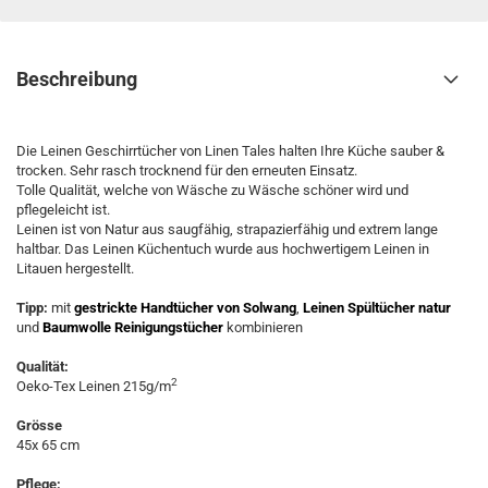
Beschreibung
Die Leinen Geschirrtücher von Linen Tales halten Ihre Küche sauber &
trocken. Sehr rasch trocknend für den erneuten Einsatz.
Tolle Qualität, welche von Wäsche zu Wäsche schöner wird und
pflegeleicht ist.
Leinen ist von Natur aus saugfähig, strapazierfähig und extrem lange
haltbar.
Das
Leinen Küchentuch
wurde aus hochwertigem Leinen in
Litauen hergestellt.
Tipp:
mit
gestrickte Handtücher von Solwang
,
Leinen Spültücher natur
und
Baumwolle Reinigungstücher
kombinieren
Qualität:
2
Oeko-Tex Leinen 215g/m
Grösse
45x 65 cm
Pflege: