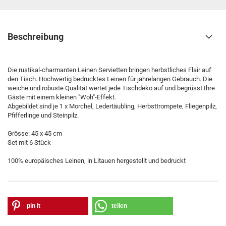
Beschreibung
Die rustikal-charmanten Leinen Servietten bringen herbstliches Flair auf
den Tisch. Hochwertig bedrucktes Leinen für jahrelangen Gebrauch. Die
weiche und robuste Qualität wertet jede Tischdeko auf und begrüsst Ihre
Gäste mit einem kleinen "Woh"-Effekt.
Abgebildet sind je 1 x Morchel, Ledertäubling, Herbsttrompete, Fliegenpilz,
Pfifferlinge und Steinpilz.
Grösse: 45 x 45 cm
Set mit 6 Stück
100% europäisches Leinen, in Litauen hergestellt und bedruckt
pin it
teilen