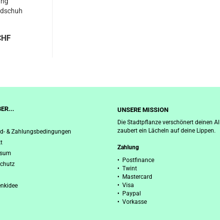
ang
dschuh
, Oliv
CHF
ER...
UNSERE MISSION
Die Stadtpflanze verschönert deinen Al
zaubert ein Lächeln auf deine Lippen.
d- & Zahlungsbedingungen
t
Zahlung
ssum
• Postfinance
chutz
• Twint
• Mastercard
• Visa
nkidee
• Paypal
• Vorkasse