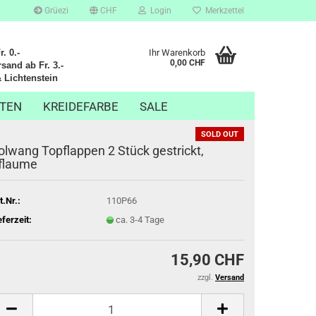
Grüezi
CHF
Login
Merkzettel
. 0.-
Ihr Warenkorb
0,00 CHF
sand ab Fr. 3.-
chtenstein
TEN
KREIDEFARBE
SALE
SOLD OUT
olwang Topflappen 2 Stück gestrickt,
flaume
t.Nr.:
110P66
eferzeit:
ca. 3-4 Tage
15,90 CHF
zzgl.
Versand