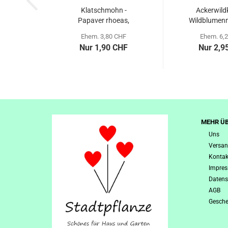
Klatschmohn -
Ackerwild
Papaver rhoeas,
Wildblumen
demeter
bio
Ehem. 3,80 CHF
Ehem. 6,
Nur 1,90 CHF
Nur 2,9
MEHR ÜB
Uns
Versan
Kontak
Impre
Datens
AGB
Gesche