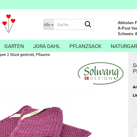
Suche...
Abholen Fr
Alle
A-Post Ver
Schweiz & Li
GARTEN
JORA DAHL
PFLANZSACK
NATURGAR
en 2 Stück gestrickt, Pflaume
S
P
Ar
Li