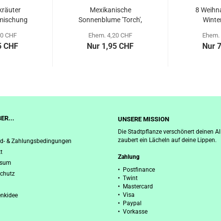
kräuter
Mexikanische
8 Weihn
mischung
Sonnenblume 'Torch',
Winte
demeter...
Baue
20 CHF
Ehem. 4,20 CHF
Ehem. 
5 CHF
Nur 1,95 CHF
Nur 
ER...
UNSERE MISSION
Die Stadtpflanze verschönert deinen Al
zaubert ein Lächeln auf deine Lippen.
d- & Zahlungsbedingungen
t
Zahlung
ssum
• Postfinance
chutz
• Twint
• Mastercard
• Visa
nkidee
• Paypal
• Vorkasse