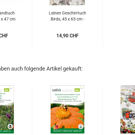
andtuch
Leinen Geschirrtuch
 x 47 cm
Birds, 45 x 65 cm -
Linen...
 CHF
14,90 CHF
aben auch folgende Artikel gekauft: