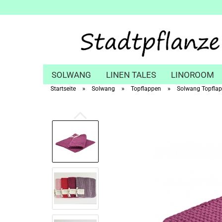
SOLWANG
LINEN TALES
LINOROOM
»
»
»
Startseite
Solwang
Topflappen
Solwang Topflapp